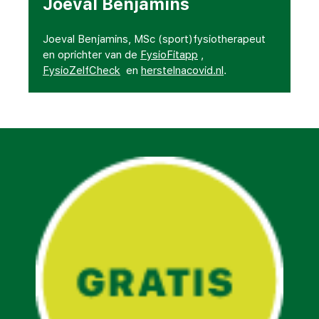
Joeval Benjamins
Joeval Benjamins, MSc (sport)fysiotherapeut
en oprichter van de
FysioFitapp
,
FysioZelfCheck
en
herstelnacovid.nl
.